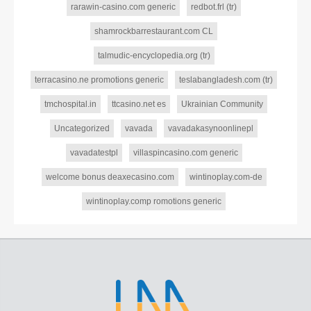
rarawin-casino.com generic
redbot.frl (tr)
shamrockbarrestaurant.com CL
talmudic-encyclopedia.org (tr)
terracasino.ne promotions generic
teslabangladesh.com (tr)
tmchospital.in
ttcasino.net es
Ukrainian Community
Uncategorized
vavada
vavadakasynoonlinepl
vavadatestpl
villaspincasino.com generic
welcome bonus deaxecasino.com
wintinoplay.com-de
wintinoplay.comp romotions generic