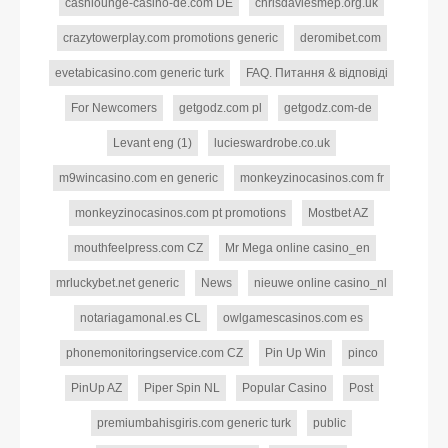
cashlounge-casino-de.com DE
chrisdaviesmep.org.uk
crazytowerplay.com promotions generic
deromibet.com
evetabicasino.com generic turk
FAQ. Питання & відповіді
For Newcomers
getgodz.com pl
getgodz.com-de
Levant eng (1)
lucieswardrobe.co.uk
m9wincasino.com en generic
monkeyzinocasinos.com fr
monkeyzinocasinos.com pt promotions
Mostbet AZ
mouthfeelpress.com CZ
Mr Mega online casino_en
mrluckybet.net generic
News
nieuwe online casino_nl
notariagamonal.es CL
owlgamescasinos.com es
phonemonitoringservice.com CZ
Pin Up Win
pinco
PinUp AZ
Piper Spin NL
Popular Casino
Post
premiumbahisgiris.com generic turk
public