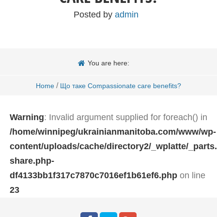
Posted by
admin
You are here:
/
Home
Що таке Compassionate care benefits?
Warning
: Invalid argument supplied for foreach() in
/home/winnipeg/ukrainianmanitoba.com/www/wp-
content/uploads/cache/directory2/_wplatte/_parts
share.php-
df4133bb1f317c7870c7016ef1b61ef6.php
on line
23