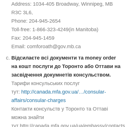
Address: 1034-405 Broadway, Winnipeg, MB
R3C 3L6,
Phone: 204-945-2654
Toll-free: 1-866-323-4249(in Manitoba)
Fax: 204-945-1459
Email: comforoath@gov.mb.ca
Відсилаєте всі документи та money order
на кошт послуги до Торонто або Оттави на
засвідчення докумнетів консульством.
Тарифи консульських послуг
тут:
http://canada.mfa.gov.ua/…/consular-
affairs/consular-charges
Контакти консульств у Торонто та Оттаві
можна знайти
тут http://canada.mfa.gov.ua/ua/embassy/contacts