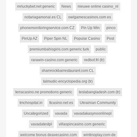
mrluckybet.net generic
News
nieuwe online casino_nl
notariagamonal.es CL
owlgamescasinos.com es
phonemonitoringservice.com CZ
Pin Up Win
pinco
PinUp AZ
Piper Spin NL
Popular Casino
Post
premiumbahisgiris.com generic turk
public
rarawin-casino.com generic
redbot.frl (tr)
shamrockbarrestaurant.com CL
talmudic-encyclopedia.org (tr)
terracasino.ne promotions generic
teslabangladesh.com (tr)
tmchospital.in
ttcasino.net es
Ukrainian Community
Uncategorized
vavada
vavadakasynoonlinepl
vavadatestpl
villaspincasino.com generic
welcome bonus deaxecasino.com
wintinoplay.com-de