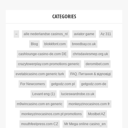
CATEGORIES
–
alle nederlandse casinos_nl
aviator game
Az 311
Blog
blokkfont.com
breedbay.co.uk
cashlounge-casino-de.com DE
chrisdaviesmep.org.uk
crazytowerplay.com promotions generic
deromibet.com
evetabicasino.com generic turk
FAQ. Питання & відповіді
For Newcomers
getgodz.com pl
getgodz.com-de
Levant eng (1)
lucieswardrobe.co.uk
m9wincasino.com en generic
monkeyzinocasinos.com fr
monkeyzinocasinos.com pt promotions
Mostbet AZ
mouthfeelpress.com CZ
Mr Mega online casino_en