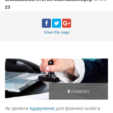
23
Share
this page
0
COMMENTS
Як зробити
#
доручення
для фізичної особи в