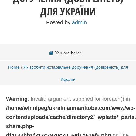
ДЛЯ УКРАЇНИ
Posted by
admin
You are here:
/
Home
Як зробити нотаріальне доручення (довіреність) для
України
Warning
: Invalid argument supplied for foreach() in
/home/winnipeg/ukrainianmanitoba.com/www/wp-
content/uploads/cache/directory2/_wplatte/_parts
share.php-
df4133bb1f317c7870c7016ef1b61ef6.php
on line