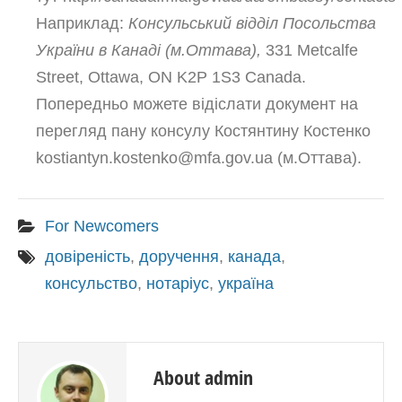
Наприклад:
Консульський відділ Посольства
України в Канаді (м.Оттава),
331 Metcalfe
Street, Ottawa, ON K2P 1S3 Canada.
Попередньо можете відіслати документ на
перегляд пану консулу Костянтину Костенко
kostiantyn.kostenko@mfa.gov.ua (м.Оттава).
For Newcomers
довіреність
,
доручення
,
канада
,
консульство
,
нотаріус
,
україна
About admin