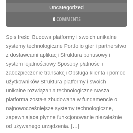
Uncategorized
0
COMMENTS
Spis treści Budowa platformy i swoich unikalne
systemy technologiczne Portfolio gier i partnerstwo
z dostawcami aplikacji Struktura bonusowy i
system lojalnościowy Sposoby płatności i
zabezpieczenie transakcji Obsługa klienta i pomoc
użytkowników Struktura platformy i swoich
unikalne rozwiązania technologiczne Nasza
platforma została zbudowana w fundamencie o
najnowocześniejsze systemy technologiczne,
zapewniające płynne funkcjonowanie niezależnie
od używanego urządzenia. […]