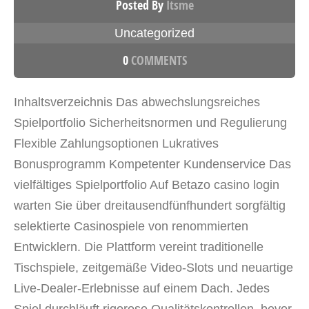
Posted By
Itsme
Uncategorized
0
COMMENTS
Inhaltsverzeichnis Das abwechslungsreiches
Spielportfolio Sicherheitsnormen und Regulierung
Flexible Zahlungsoptionen Lukratives
Bonusprogramm Kompetenter Kundenservice Das
vielfältiges Spielportfolio Auf Betazo casino login
warten Sie über dreitausendfünfhundert sorgfältig
selektierte Casinospiele von renommierten
Entwicklern. Die Plattform vereint traditionelle
Tischspiele, zeitgemäße Video-Slots und neuartige
Live-Dealer-Erlebnisse auf einem Dach. Jedes