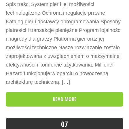
Spis treści System gier i jej możliwości
technologiczne Ochrona i regulacje prawne
Katalog gier i dostawcy oprogramowania Sposoby
płatności i transakcje pieniężne Program lojalności
i nagrody dla graczy Platforma gier oraz jej
możliwości techniczne Nasze rozwiązanie zostało
zaprojektowana z uwzględnieniem o maksymalnej
efektywności i komforcie użytkowania. Millioner
Hazard funkcjonuje w oparciu o nowoczesną
architekturę techniczną, […]
READ MORE
07