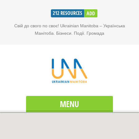
212
RESOURCES
ADD
Свій до свого по своє! Ukrainian Manitoba – Українська
Манітоба. Бізнеси. Події. Громада
MENU