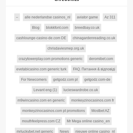
–
alle nederlandse casinos_nl
aviator game
Az 311
Blog
blokkfont.com
breedbay.co.uk
cashlounge-casino-de.com DE
chinagardenreading.co.uk
chrisdaviesmep.org.uk
crazytowerplay.com promotions generic
deromibet.com
evetabicasino.com generic turk
FAQ. Питання & відповіді
For Newcomers
getgodz.com pl
getgodz.com-de
Levant eng (1)
lucieswardrobe.co.uk
m9wincasino.com en generic
monkeyzinocasinos.com fr
monkeyzinocasinos.com pt promotions
Mostbet AZ
mouthfeelpress.com CZ
Mr Mega online casino_en
mrluckybet.net generic
News
nieuwe online casino_nl