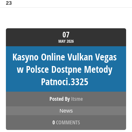
23
07
MAY
2026
Kasyno Online Vulkan Vegas
w Polsce Dostpne Metody
Patnoci.3325
Posted By
Itsme
News
0
COMMENTS