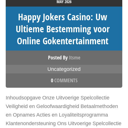
MAY
2026
Happy Jokers Casino: Uw
Ultieme Bestemming voor
Online Gokentertainment
Posted By
Itsme
Uncategorized
0
COMMENTS
Inhoudsopgave Onze Uitvoerige Spelcollectie
Veiligheid en Geloofwaardigheid Betaalmethoden
en Opnames Acties en Loyaliteitsprogramma
Klantenondersteuning Ons Uitvoerige Spelcollectie