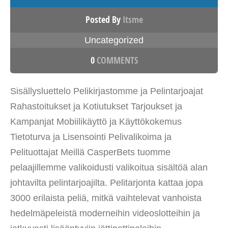
Posted By
Itsme
Uncategorized
0
COMMENTS
Sisällysluettelo Pelikirjastomme ja Pelintarjoajat
Rahastoitukset ja Kotiutukset Tarjoukset ja
Kampanjat Mobiilikäyttö ja Käyttökokemus
Tietoturva ja Lisensointi Pelivalikoima ja
Pelituottajat Meillä CasperBets tuomme
pelaajillemme valikoidusti valikoitua sisältöä alan
johtavilta pelintarjoajilta. Pelitarjonta kattaa jopa
3000 erilaista peliä, mitkä vaihtelevat vanhoista
hedelmäpeleistä moderneihin videoslotteihin ja