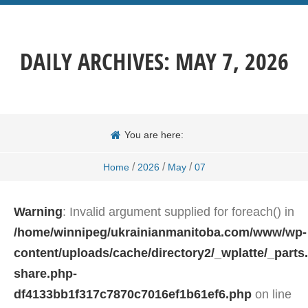
DAILY ARCHIVES:
MAY 7, 2026
You are here:
/
/
/
Home
2026
May
07
Warning
: Invalid argument supplied for foreach() in
/home/winnipeg/ukrainianmanitoba.com/www/wp-
content/uploads/cache/directory2/_wplatte/_parts
share.php-
df4133bb1f317c7870c7016ef1b61ef6.php
on line