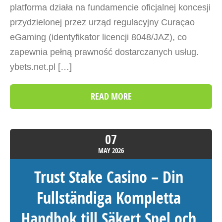
platforma działa na fundamencie oficjalnej koncesji
przydzielonej przez urząd regulacyjny Curaçao
eGaming (identyfikator licencji 8048/JAZ), co
zapewnia pełną prawność dostarczanych usług.
ybets.net.pl […]
READ MORE
07
MAY
2026
Trust Stake Casino – Din
Fullständiga Kompletta
Handbok till Säkert Spel och