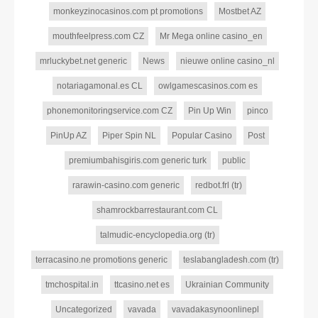
monkeyzinocasinos.com pt promotions
Mostbet AZ
mouthfeelpress.com CZ
Mr Mega online casino_en
mrluckybet.net generic
News
nieuwe online casino_nl
notariagamonal.es CL
owlgamescasinos.com es
phonemonitoringservice.com CZ
Pin Up Win
pinco
PinUp AZ
Piper Spin NL
Popular Casino
Post
premiumbahisgiris.com generic turk
public
rarawin-casino.com generic
redbot.frl (tr)
shamrockbarrestaurant.com CL
talmudic-encyclopedia.org (tr)
terracasino.ne promotions generic
teslabangladesh.com (tr)
tmchospital.in
ttcasino.net es
Ukrainian Community
Uncategorized
vavada
vavadakasynoonlinepl