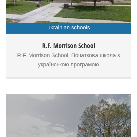
ukrainian schools
R.F. Morrison School, English Ukrainian Bilingual Program
R.F. Morrison School
School, Winnipeg, Seven Oaks School division.
R.F. Morrison School, Початкова школа з
українською програмою