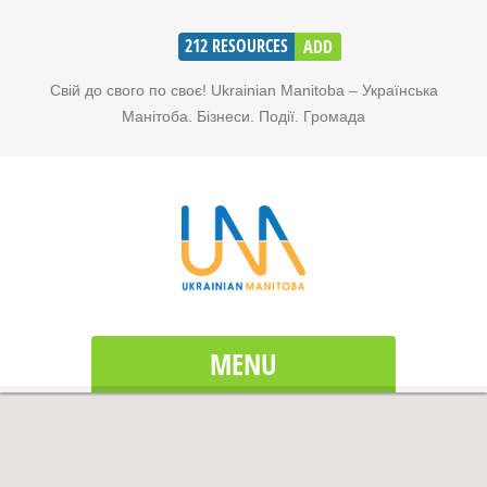
212
RESOURCES
ADD
Свій до свого по своє! Ukrainian Manitoba – Українська
Манітоба. Бізнеси. Події. Громада
MENU