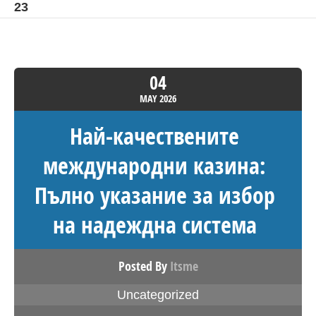
23
04
MAY
2026
Най-качествените
международни казина:
Пълно указание за избор
на надеждна система
Posted By
Itsme
Uncategorized