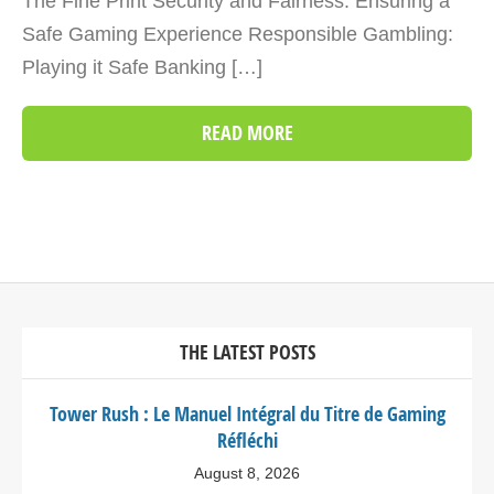
The Fine Print Security and Fairness: Ensuring a
Safe Gaming Experience Responsible Gambling:
Playing it Safe Banking […]
READ MORE
THE LATEST POSTS
Tower Rush : Le Manuel Intégral du Titre de Gaming
Réfléchi
August 8, 2026