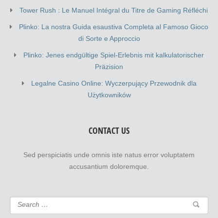
Tower Rush : Le Manuel Intégral du Titre de Gaming Réfléchi
Plinko: La nostra Guida esaustiva Completa al Famoso Gioco
di Sorte e Approccio
Plinko: Jenes endgültige Spiel-Erlebnis mit kalkulatorischer
Präzision
Legalne Casino Online: Wyczerpujący Przewodnik dla
Użytkowników
CONTACT US
Sed perspiciatis unde omnis iste natus error voluptatem
accusantium doloremque.