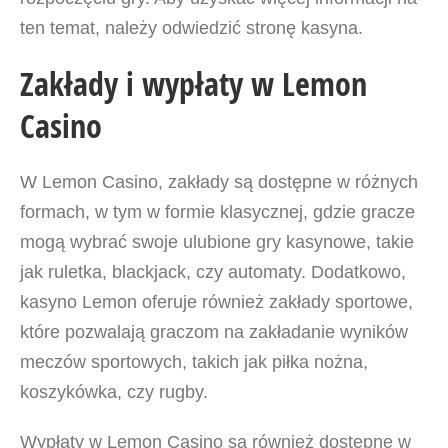
ten temat, należy odwiedzić stronę kasyna.
Zakłady i wypłaty w Lemon
Casino
W Lemon Casino, zakłady są dostępne w różnych
formach, w tym w formie klasycznej, gdzie gracze
mogą wybrać swoje ulubione gry kasynowe, takie
jak ruletka, blackjack, czy automaty. Dodatkowo,
kasyno Lemon oferuje również zakłady sportowe,
które pozwalają graczom na zakładanie wyników
meczów sportowych, takich jak piłka nożna,
koszykówka, czy rugby.
Wypłaty w Lemon Casino są również dostępne w