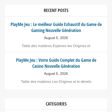
RECENT POSTS
PlayMe Jeu : Le meilleur Guide Exhaustif du Game de
Gaming Nouvelle Génération
August 5, 2026
Table des matières Explorez les Origines et
PlayMe Jeu : Votre Guide Complet du Game de
Casino Nouvelle Génération
August 5, 2026
Table des matières Les Origines et le dévelo
CATEGORIES