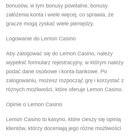
bonusów, w tym bonusy powitalne, bonusy
załóżenia konta i wiele więcej, co sprawia, że
gracze mogą zyskać wiele pieniędzy.
Logowanie do Lemon Casino
Aby zalogować się do Lemon Casino, należy
wypełnić formularz rejestracyjny, w którym należy
podać dane osobowe i konta bankowe. Po
zalogowaniu, możesz rozpocząć grę i korzystać z
różnych możliwości, które oferuje Lemon Casino.
Opinie o Lemon Casino
Lemon Casino to kasyno, które cieszy się opinią
klientów, którzy doceniają jego różne możliwości