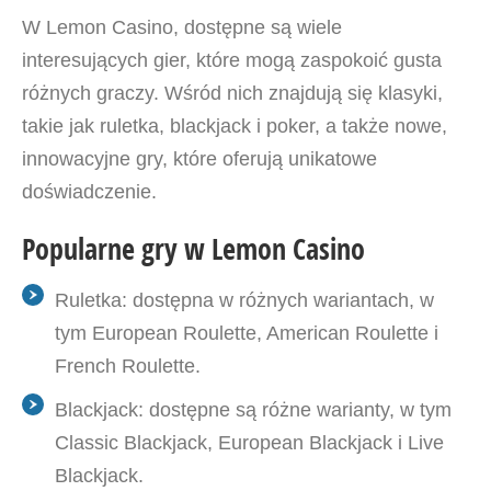
W Lemon Casino, dostępne są wiele
interesujących gier, które mogą zaspokoić gusta
różnych graczy. Wśród nich znajdują się klasyki,
takie jak ruletka, blackjack i poker, a także nowe,
innowacyjne gry, które oferują unikatowe
doświadczenie.
Popularne gry w Lemon Casino
Ruletka: dostępna w różnych wariantach, w
tym European Roulette, American Roulette i
French Roulette.
Blackjack: dostępne są różne warianty, w tym
Classic Blackjack, European Blackjack i Live
Blackjack.