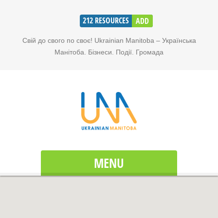
212
RESOURCES
ADD
Свій до свого по своє! Ukrainian Manitoba – Українська
Манітоба. Бізнеси. Події. Громада
MENU