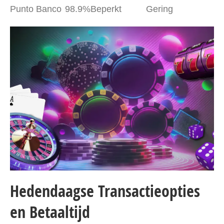
Punto Banco
98.9%
Beperkt
Gering
Hedendaagse Transactieopties
en Betaaltijd