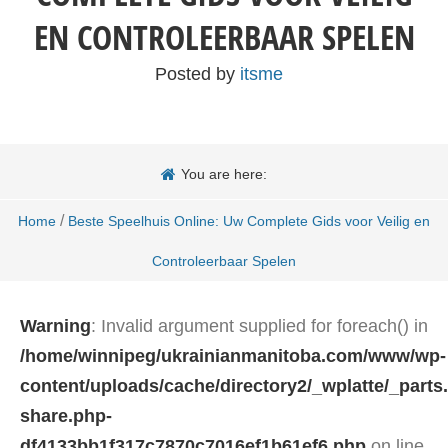
EN CONTROLEERBAAR SPELEN
Posted by
itsme
You are here:
/
Home
Beste Speelhuis Online: Uw Complete Gids voor Veilig en
Controleerbaar Spelen
Warning
: Invalid argument supplied for foreach() in
/home/winnipeg/ukrainianmanitoba.com/www/wp-
content/uploads/cache/directory2/_wplatte/_parts
share.php-
df4133bb1f317c7870c7016ef1b61ef6.php
on line